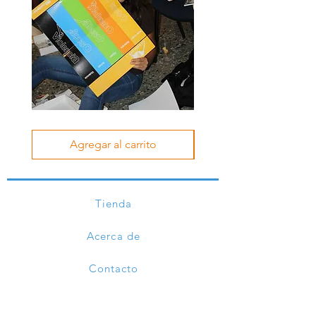
Juego
Juego
Qué
Víctima
tratos
-
Agregar al carrito
son
victimario
Noviazgo
Noviazgo
Tienda
Acerca de
Contacto