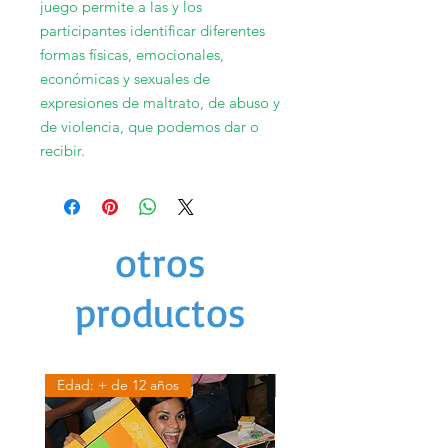
juego permite a las y los
participantes identificar diferentes
formas físicas, emocionales,
económicas y sexuales de
expresiones de maltrato, de abuso y
de violencia, que podemos dar o
recibir.
otros
productos
Edad: + de 12 años
Edad: + de 12 años