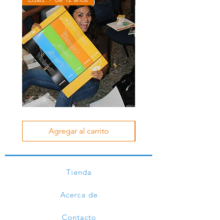
Juego
Juego
Qué
Víctima
tratos
-
Agregar al carrito
son
victimario
Noviazgo
Noviazgo
Tienda
Acerca de
Contacto