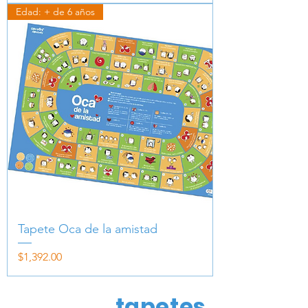
Edad: + de 6 años
Tapete Oca de la amistad
Precio
$1,392.00
tapetes