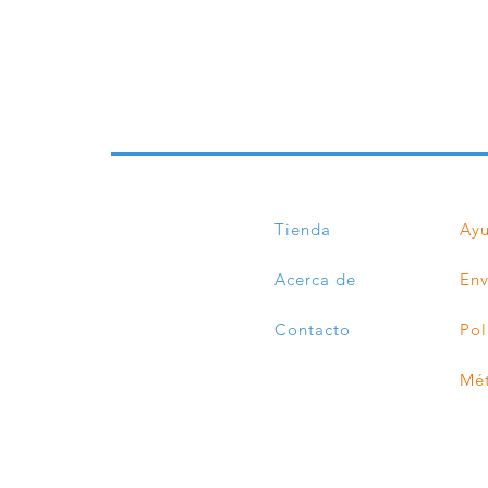
son
Noviazgo
Tienda
Ay
Acerca de
Env
Contacto
Pol
Mé