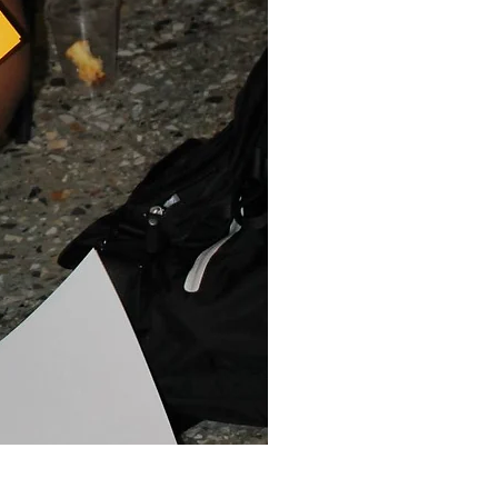
Juego
Víctima
-