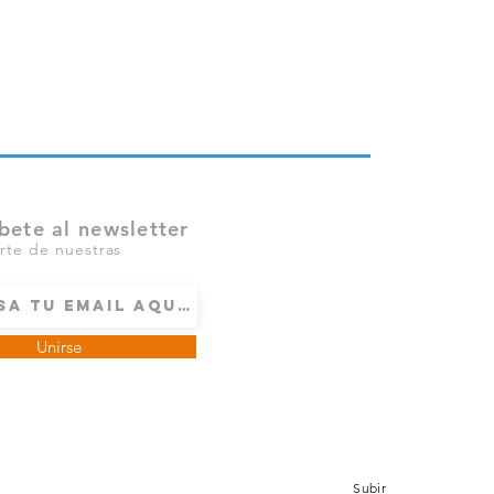
victimario
Noviazgo
bete al newsletter
rte de nuestras
Unirse
Subir