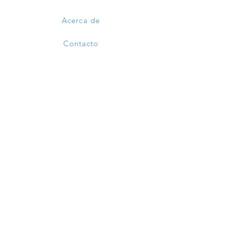
Acerca de
Contacto
Ayuda
Envíos y devoluciones
Políticas tienda
Métodos de pago