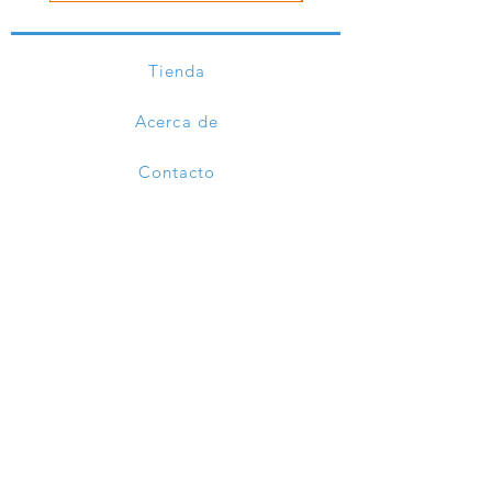
Tienda
Acerca de
Contacto
Ayuda
Envíos y devoluciones
Políticas tienda
Métodos de pago